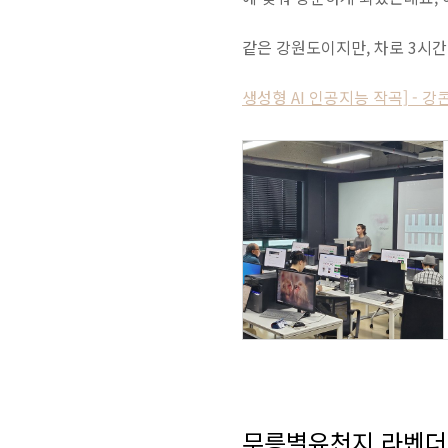
같은 강원도이지만, 차로 3시간
생성형 AI 인공지능 작곡] - 강
무릉별유천지 라벤더축