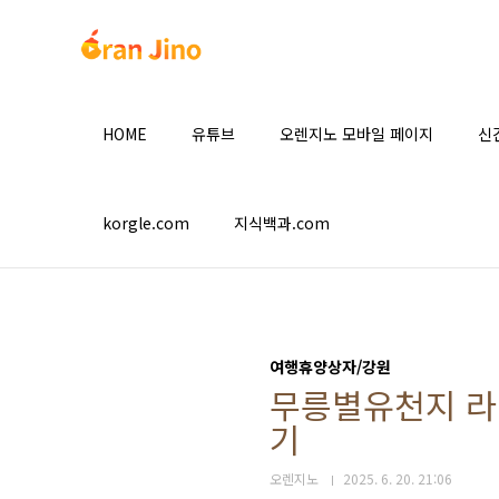
본문 바로가기
HOME
유튜브
오렌지노 모바일 페이지
신
korgle.com
지식백과.com
여행휴양상자/강원
무릉별유천지 라벤
기
오렌지노
2025. 6. 20. 21:06