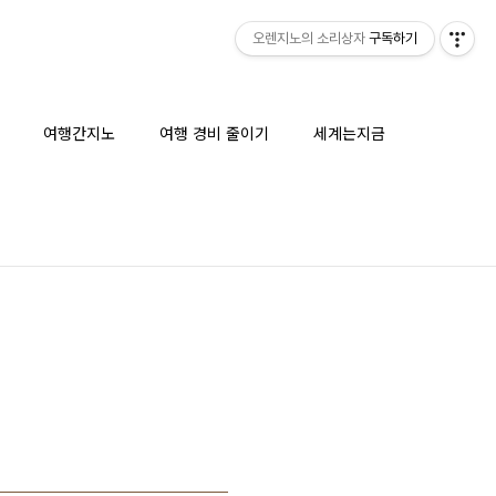
오렌지노의 소리상자
구독하기
여행간지노
여행 경비 줄이기
세계는지금