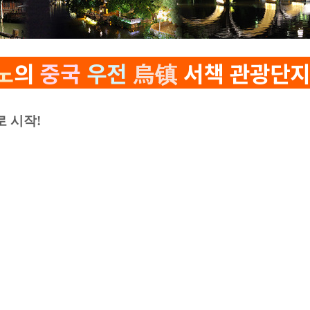
노
의
중국
우전
烏
镇
서책 관광단
로 시작!