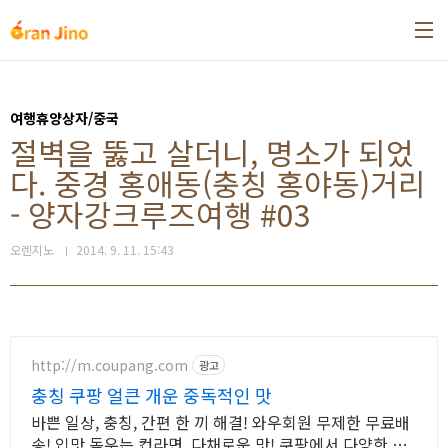
본문 바로가기
여행휴양상자/중국
절벽을 뚫고 살더니, 명소가 되었
다. 중경 홍애동(충칭 홍야동)거리
- 양자강크루즈여행 #03
오렌지노
2014. 9. 11. 15:43
http://m.coupang.com
광고
충칭 쿠팡 얼큰 개운 중독적인 맛
바쁜 일상, 충칭, 간편 한 끼 해결! 와우회원 무제한 무료배
송! 입맛 돋우는 컵라면, 다채로운 맛! 쿠팡에서 다양한 종