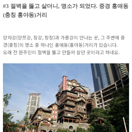
#3
절벽을 뚫고 살더니, 명소가 되었다. 중경 홍애동
(충칭 홍야동)거리
양자강(양쯔강, 장강, 창장)과 가릉강이 만나는 곳, 그 주변에 중
경(충칭)의 명소 중 하나인 홍애동(홍야동)거리가 있습니다.
오래 전 원주민이 절벽을 뚫고 만들어 살던 곳이라고 하네요.