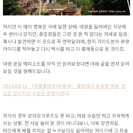
하지만 이 때의 멘붕은 극에 달한 상태. 여권을 잃어버린 식당에
두 번이나 갔지만, 종업원들은 그런 것 본 적 없다는 자세로 일관.
혹시나 발견하면 이 곳으로 꼭 연락달라며, 현지 가이드분의 큐큐
아이디를 적어놓고 다시 택시를 타고 이 홍애동으로 온 것이죠.
여권 분실 에피소드를 아직 안 읽어보셨다면 아래 글을 먼저 읽어
보실 것을 권해드립니다.
2014/09/11 - [여행휴양상자/중국] - 충칭에서 분실한 여권, 방
심은 잠시지만 수습은 한참이란다
최악의 경우 양자강크루즈도 못 타고, 여권 수습만 하고 귀국하게
되는 상황. 전 사실 놀러 온 것이 아니다보니, 더욱 망연자실.
타인에게 폐를 끼치는 걸 누구보다도 싫어하는 저이기에 그 죄송