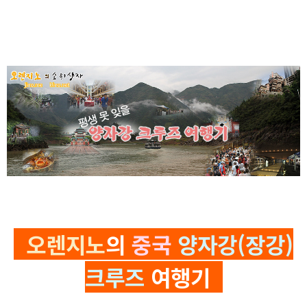
오렌지노
의
중국
양자강(장강)
크루즈
여행기