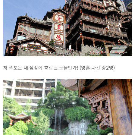
저 폭포는 내 심장에 흐르는 눈물인가! (영혼 나간 중2병)