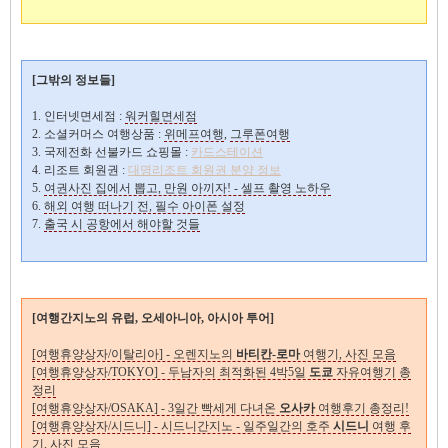
[그밖의 정보들]
1. 인터넷면세점 :
워커힐면세점
2. 소셜커머스 여행상품 :
위메프여행
,
그루폰여행
3. 국제전화 선불카드 쇼핑몰 :
카드스테이션
4. 리조트 회원권 :
대명리조트 회원권 분양 정보
5.
여권사진 집에서 뽑고, 만원 아끼자! - 셀프 촬영 노하우
6.
해외 여행 떠나기 전, 필수 아이폰 설정
7.
출국 시 공항에서 해야할 것들
[여행간지노의 유럽, 오세아니아, 아시아 투어]
[여행휴양상자/이탈리아] - 오렌지노의
바티칸-로마
여행기, 사진 모음
[여행휴양상자/TOKYO] - 두남자의 최적화된 4박5일
도쿄
자유여행기 총
정리
[여행휴양상자/OSAKA] - 3일간 빡세게 다녀온
오사카
여행후기 총정리!
[여행휴양상자/시드니] - 시드니간지노 - 일주일간의 호주
시드니
여행 후
기, 사진 모음