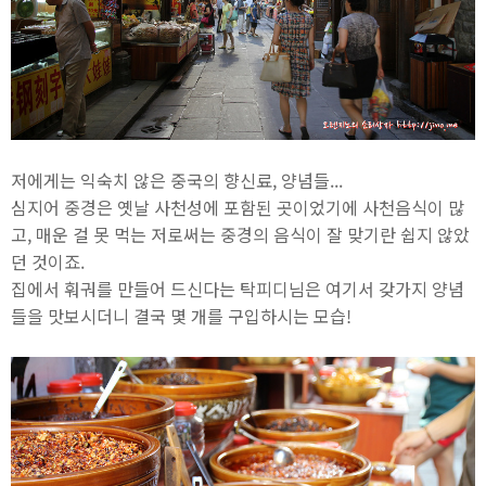
저에게는 익숙치 않은 중국의 향신료, 양념들...
심지어 중경은 옛날 사천성에 포함된 곳이었기에 사천음식이 많
고, 매운 걸 못 먹는 저로써는 중경의 음식이 잘 맞기란 쉽지 않았
던 것이죠.
집에서 훠궈를 만들어 드신다는 탁피디님은 여기서 갖가지 양념
들을 맛보시더니 결국 몇 개를 구입하시는 모습!