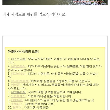
이제 저녁으로 훠궈를 먹으러 가야지요.
[여행사/숙박/항공 모음]
1.
베스트래블
: 중국 양자강 크루즈 여행은 이 곳을 통해 다녀올 수 있습
니다.
2.
온라인투어
: 제가 자주 이용하는 곳입니다. 날짜별로 여행 일정 찾기가
쉽게 되어있습니다.
3.
땡처리닷컴
: 땡처리 여행상품, 싸게 좋은 여행상품을 고를 수 있습니
다.
4.
옥션해외여행
: 해외여행 상품들을 쇼핑하듯 고를 수 있습니다.
5.
에바종
: 전세계 럭셔리 리조트, 호텔을 엄선하여 판매하는 호텔 예약
사이트입니다.
6.
대명투어몰
: 국내외 여행 정보를 깔끔하게 보여줍니다.
7.
리조트세상
: 리조트/허니문 전문 여행사입니다.
8.
레일유럽
: 유레일패스와 유로스타 등 유럽 철도상품 예약하는 곳
9.
호텔패스
: 글로벌 호텔 예약 전문
10.
웹투어
: 자유여행 상품 전문