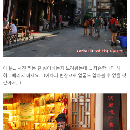
이 분... 사진 찍는 걸 싫어하는지 노려봤는데.... 죄송합니다 허
허... 때리지 마세요... (어차피 변장으로 얼굴도 알아볼 수 없을 것
같아서...)