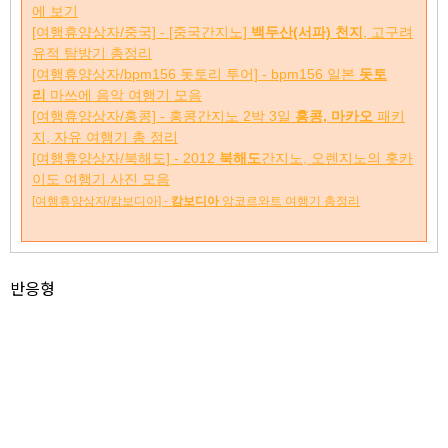
에 보기
[여행휴양상자/중국] - [중국간지노]
백두산(서파) 천지
, 고구려
유적 탐방기 총정리
[여행휴양상자/bpm156 돗토리 투어] - bpm156 일본
돗토
리
마쓰에 음악 여행기 모음
[여행휴양상자/홍콩] - 홍콩간지노 2박 3일
홍콩, 마카오
패키
지, 자유 여행기 총 정리
[여행휴양상자/북해도] - 2012
북해도
간지노, 오렌지노의 홋카
이도 여행기 사진 모음
[여행휴양상자/캄보디아] -
캄보디아
앙코르와트 여행기 총정리
반응형