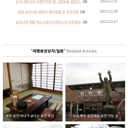
2015.12.31
오키나와 나하 국제거리의 밤, 2만보를 걸었다.
(0)
2015.12.20
일본 오키나와 렌터카 예약방법 및 주의사항
(0)
2015.12.17
오키나와 명물 잭스스테이크하우스의 추천메뉴
(0)
'여행휴양상자/일본'
Related Articles
벳부 온천 바다가 보이는 료칸 추천 우미카오루 야도 호텔 뉴 마츠미 후기
큐슈 벳부 온천체험 료칸 가는 길