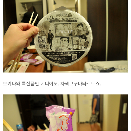
오키나와 특산품인 베니이모. 자색고구마타르트죠.