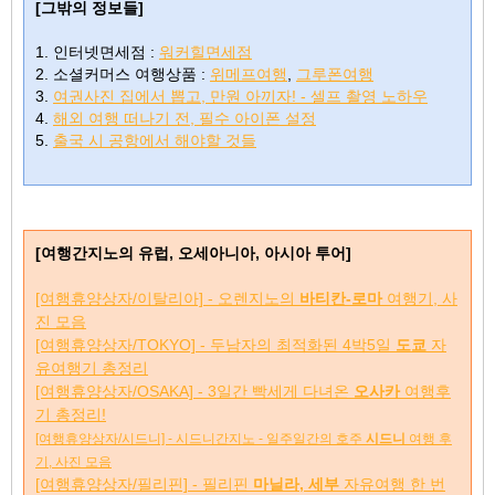
[그밖의 정보들]
1. 인터넷면세점 :
워커힐면세점
2. 소셜커머스 여행상품 :
위메프여행
,
그루폰여행
3.
여권사진 집에서 뽑고, 만원 아끼자! - 셀프 촬영 노하우
4.
해외 여행 떠나기 전, 필수 아이폰 설정
5.
출국 시 공항에서 해야할 것들
[여행간지노의 유럽, 오세아니아, 아시아 투어]
[여행휴양상자/이탈리아] - 오렌지노의
바티칸-로마
여행기, 사
진 모음
[여행휴양상자/TOKYO] - 두남자의 최적화된 4박5일
도쿄
자
유여행기 총정리
[여행휴양상자/OSAKA] - 3일간 빡세게 다녀온
오사카
여행후
기 총정리!
[여행휴양상자/시드니] - 시드니간지노 - 일주일간의 호주
시드니
여행 후
기, 사진 모음
[여행휴양상자/필리핀] - 필리핀
마닐라, 세부
자유여행 한 번